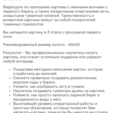
Видеоурок по написанию картины с нежными волнами у
ледяного берега, а также загадочными очертаниями яхты,
сокрытыми туманной пеленой. Таинственность и
романтизм картины влекут за собой покорителей
туманных горизонтов.
Вы напишете картину в 3 этапа с просушкой первого
слоя.
Рекомендованный размер холста - 40х50
Результат - Вы профессионально научитесь писать
картину, она станет отличным подарком или украсит
любой интерьер.
Пошаговая методика написания картин, которая
отработана до мелочей.
Сможете правильно создавать реалистичные
морские льды у берега.
Узнаете, как изобразить яхту в тумане.
Научитесь создавать туманную дымку на картине.
Поймете, как просто написать ледяной берег и
прозрачность воды у него.
Высочайший уровень операторской работы и
простые объяснения, которые позволят Вам
написать картину, даже если Вы никогда не стояли