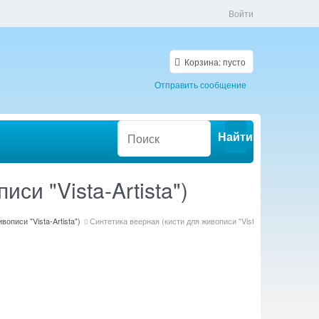
Войти
Корзина:
пусто
Отправить сообщение
Найти
си "Vista-Artista")
вописи "Vista-Artista")
Синтетика веерная (кисти для живописи "Vista-Artista")